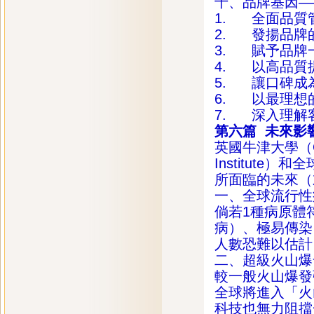
十、品牌基因—
1. 全面品質
2. 發揚品牌
3. 賦予品牌
4. 以高品質
5. 讓口碑成
6. 以最理想
7. 深入理解
第六篇
未來影
英國牛津大學（Oxfo
Institute）和
所面臨的未來（
一、全球流行性
倘若1種病原體
病）、極易傳染
人數恐難以估計
二、超級火山爆
較一般火山爆發
全球將進入「火
科技也無力阻擋