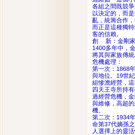
各組之間既競爭
以決定的，而是
亂，統籌合作，
而正是這種獨特
客的信賴。
創 新：金剛家
1400多年中
將其與家族傳統
危機處理：
第一次：186
與地位。19世
組慘澹經營，這
四天王寺所持有
過經營危機，金
與維修，高超的
機。
第二次：193
命第37代嫡孫
人選擇上的靈活