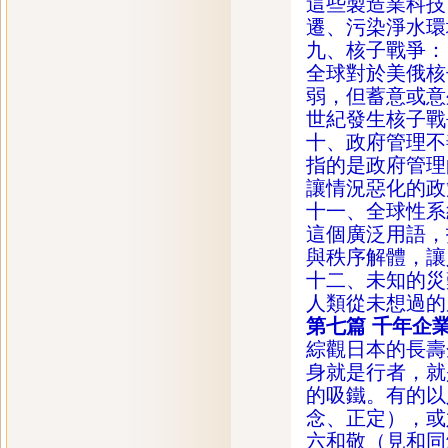
這些製造業科技
遷、污染淨水環
九、核子戰爭：
全球對於美俄核
弱，但蓄意或意
世紀發生核子戰
十、政府管理不
指的是政府管理
讓情況惡化的政
十一、全球性系
這個廣泛用語，
與秩序解體，讓
十二、未知的災
人類從未想過的
第七篇
千年企
綜觀日本的長壽
身就是行者，就
的吸鐵。有的以
念、正定），或
六和敬（見和同