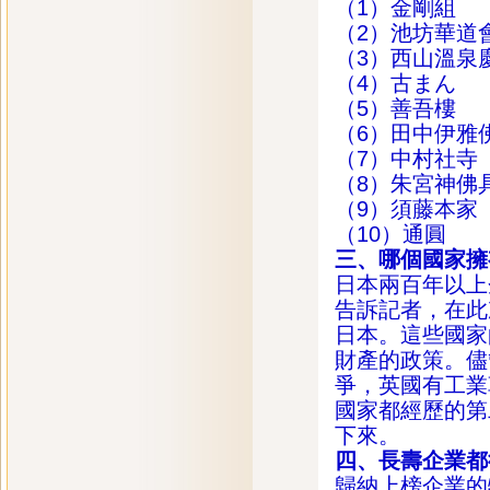
（1）金剛組 
（2）池坊華道
（3）西山溫泉慶
（4）古まん 
（5）善吾樓 
（6）田中伊雅佛
（7）中村社寺
（8）朱宮神佛
（9）須藤本家
（10）通圓 
三、哪個國家擁
日本兩百年以上
告訴記者，在此
日本。這些國家
財產的政策。儘
爭，英國有工業
國家都經歷的第
下來。
四、長壽企業都
歸納上榜企業的