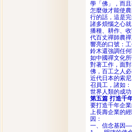
學「佛」，而且
怎麼做才能使農
行的話，這是完
諸多煩惱之心就
播種、耕作、收
代百丈禪師農禪
響亮的口號：工
鈴木還強調任何
如中國禪文化所
對著工作，面對
佛，百工之人必
近代日本的索尼
召員工，諸如：
世界人類的成功
第五篇
打造千
要打造千年企業
上長壽企業的經
因：
一、信念基因—