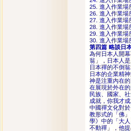
24. 進入作
25. 進入作
26. 進入作
27. 進入作
28. 進入作
29. 進入作
30. 進入作
第四篇
略談日
為何日本人開幕
翁」，日本人是
日本禪的不倒翁
日本的企業精神
神是注重內在的
在展現於外在的
民族、國家、社
成就，你我才成
中國禪文化對於
教形式的「佛」
學》中的「大人
不動禪」，他提