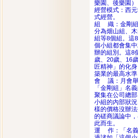
樂園、後樂園）
經營模式：西元5
式經營。
組 織：金剛組
分為畑山組、木
組等8個組。這
個小組都會集中
辦的組別。這8
歲、20歲、16
匠精神」的化身
築業的最高水準
會 議：月會舉
「金剛組」名義
聚集在公司總部
小組的內部狀況
樣的價格沒辦法
的磋商議論中，
此而生。
運 作：「名義
過諸如「這個小