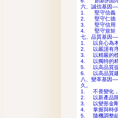
6. 創新的貼
六、誠信基因—
1. 堅守信義
2. 堅守仁德
3. 堅守信用
4. 堅守規矩
七、品質基因—
1. 以良心為
2. 以嚴謹有
3. 以精嚴的
4. 以獨特的
5. 以高品質
6. 以高品質
八、變革基因—
久。
1. 不畏變化
2. 以新產品
3. 以變形金
4. 掌握與時
5. 隨機調整