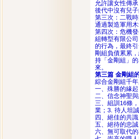
允許讓女性傳承
後代中沒有兒子
第三次：二戰時
通過製造軍用木
第四次：危機發
組轉型有限公司
的行為，最終引
剛組負債累累，
持「金剛組」的
來。
第三篇
金剛組
綜合金剛組千年
一、殊勝的緣起
二、信念神聖與
三、組訓16條，
業；3. 待人坦
四、絕佳的共識
五、絕待的忠誠
六、無可取代的
七、崇高的職人