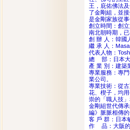
王，庇佑佛法及
了金剛組，並接
是金剛家族從事
創立時間：創立
南北朝時期，已
創 辦 人：韓
繼 承 人：Masak
代表人物：Toshi
總 部：日本
產 業 別：建築
專業服務：專門
業公司。
專業技術：從古
花、楔子，均用
崇的「職人技」
金剛組世代傳承
編》脈脈相傳的
客 戶 群：日
作 品：大阪的