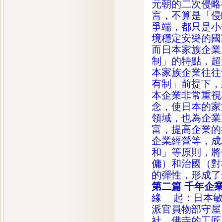
元朝的二次侵略
言，不算是「侵
爭端，都只是小
境穩定安樂的國
而日本家族企業
制」的特點，超
本家族企業往往
有制」前提下，
本企業非常重視
念，使日本的家
領域，也為企業
富，提高企業的
企業經營等，成
和」等原則，將
傭）和治國（對
的彈性，形成了
第二篇
千年企
緣 起：日本敏
派官員物部守屋
社、佛寺的工匠