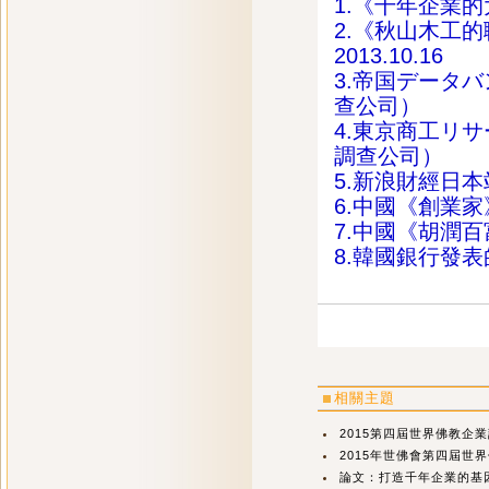
1.《千年企業的
2.《秋山木工
2013.10.16
3.帝国データ
查公司）
4.東京商工リ
調查公司）
5.新浪財經日本
6.中國《創業
7.中國《胡潤
8.韓國銀行發
相關主題
2015第四屆世界佛教企業
2015年世佛會第四屆世
論文：打造千年企業的基因