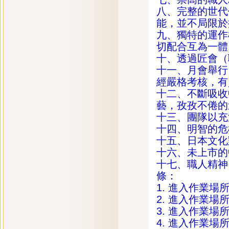
八、完整的世代
能，並不局限於
九、獨特的運作
切配合互為一體
十、透過匠會（
十一、月會舉行
經嚴格考核，有
十二、不斷吸收
藝，孜孜不倦的
十三、團隊以充
十四、明智的危
十五、日本文化
十六、未上市的
十七、職人精神
條：
1. 進入作業
2. 進入作業
3. 進入作業
4. 進入作業