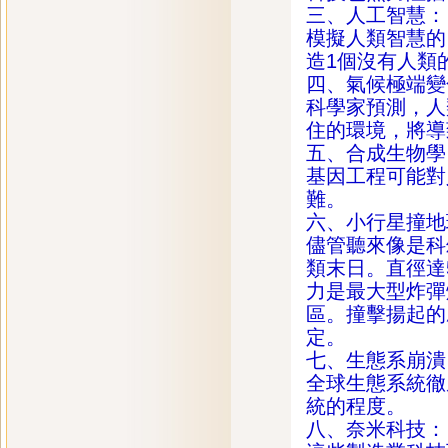
三、人工智慧：
模擬人類智慧的
造1個沒有人類
四、氣候極端變
科學家預測，人
住的環境，將導
五、合成生物學
基因工程可能對
難。
六、小行星撞地
儘管聽來像是科
類末日。直徑達
力是最大型炸彈
區。撞擊揚起的
定。
七、生態系崩潰
全球生態系統徹
統的程度。
八、奈米科技：