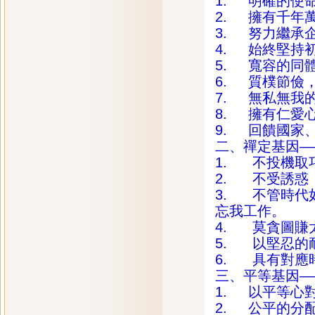
1. 明確的使
2. 擁有千年
3. 努力繼承
4. 始終堅持
5. 寬容的同
6. 質樸節儉
7. 無私無我
8. 擁有仁愛
9. 回饋國家
二、禪定基因—
1. 不投機取
2. 不受誘惑
3. 不管時代
忘我工作。
4. 莫貪圖賺
5. 以堅忍的
6. 具有對應
三、平等基因—
1. 以平等心
2. 公平的分