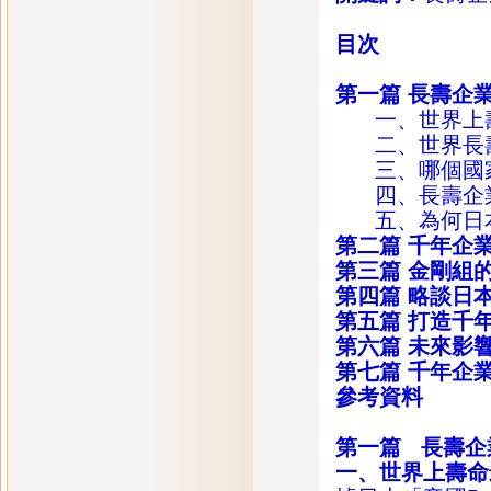
目次
第一篇
長壽企
一、世界上壽
二、世界長壽
三、哪個國家
四、長壽企業
五、為何日本
第二篇
千年企
第三篇
金剛組
第四篇
略談日
第五篇
打造千
第六篇
未來影
第七篇
千年企
參考資料
第一篇
長壽企
一、世界上壽命