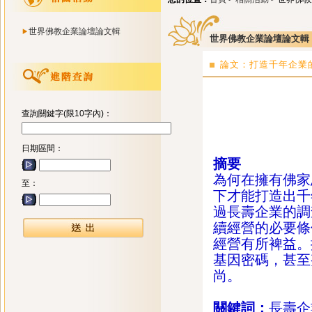
世界佛教企業論壇論文輯
世界佛教企業論壇論文輯
論文：打造千年企業的
查詢關鍵字(限10字內)：
日期區間：
摘要
為何在擁有佛家
至：
下才能打造出千
過長壽企業的調
續經營的必要條
經營有所裨益。
基因密碼，甚至
尚。
關鍵詞：
長壽企