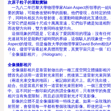
次原子粒子的運動實驗
一九八二年巴黎大學物理學家Alain Aspect所領導的
要的實驗，可能會改變科學的面貌。他們發現，在特定的情
子，同時向相反方向發射後，在運動時能夠彼此互通信息。
不管它們是相隔十尺或十萬萬里遠，它們似乎總是知道相對
而改變方向時，雙方會同時改變方向。
這個現象的問題是，它違反了愛因斯坦的理論：沒有任何
光速就等於是能夠打破時間的界線，這個駭人的現象使一些
Aspect的發現。但是倫敦大學的物理學家David Bohm相
存在，儘管宇宙看起來具體而堅實，其實宇宙只是一個「幻
「全像攝影相片」（Hologram）。
全像攝影相片
全像攝影相片是靠雷射做出的一種三度空間立體攝影相片
體首先必須用一道雷射光束照射，然後第二道雷射光束與第
（兩道光束交集的地區），被記錄於底片上。底片洗出後，
組合。但是當底片被另一道雷射光束照射時，一個三度空間
中。這不同於一般印刷式的所謂全像相片，只有狹窄的角度
相片沒有角度限制，而且必須用雷射光
影像的立體不是全像攝影唯一特殊之處。如果一朵玫瑰的
射照射，會發現每一半都有整個玫瑰的影像。即使把這一半