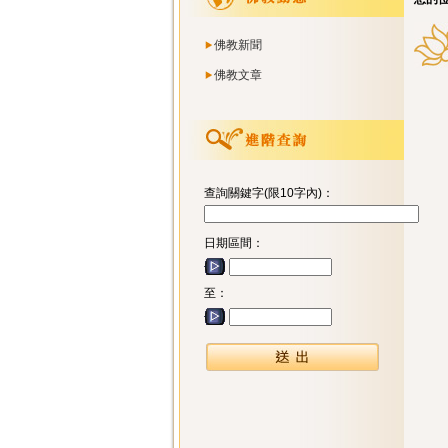
佛教新聞
佛教文章
查詢關鍵字(限10字內)：
日期區間：
至：