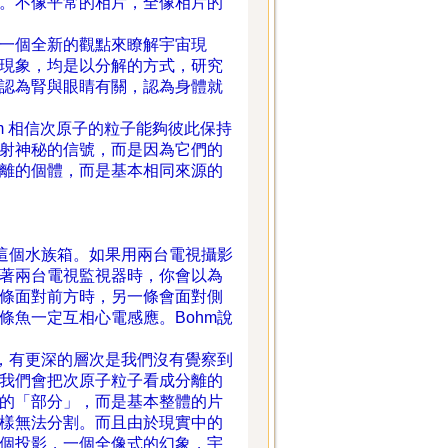
。不像平常的相片，全像相片的
一個全新的觀點來瞭解宇宙現
現象，均是以分解的方式，研究
認為腎與眼睛有關，認為身體就
的事物與整體相關。
hm 相信次原子的粒子能夠彼此保持
射神秘的信號，而是因為它們的
離的個體，而是基本相同來源的
這個水族箱。如果用兩台電視攝影
著兩台電視監視器時，你會以為
條面對前方時，另一條會面對側
條魚一定互相心電感應。Bohm說
，有更深的層次是我們沒有覺察到
我們會把次原子粒子看成分離的
的「部分」，而是基本整體的片
樣無法分割。而且由於現實中的
個投影，一個全像式的幻象，宇