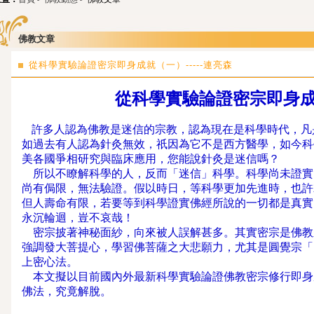
佛教文章
從科學實驗論證密宗即身成就（一）-----連亮森
從科學實驗論證密宗即身
許多人認為佛教是迷信的宗教，認為現在是科學時代，凡
如過去有人認為針灸無效，祇因為它不是西方醫學，如今科
美各國爭相研究與臨床應用，您能說針灸是迷信嗎？
所以不瞭解科學的人，反而「迷信」科學。科學尚未證實
尚有侷限，無法驗證。假以時日，等科學更加先進時，也許
但人壽命有限，若要等到科學證實佛經所說的一切都是真實
永沉輪迴，豈不哀哉！
密宗披著神秘面紗，向來被人誤解甚多。其實密宗是佛教
強調發大菩提心，學習佛菩薩之大悲願力，尤其是圓覺宗「
上密心法。
本文擬以目前國內外最新科學實驗論證佛教密宗修行即身
佛法，究竟解脫。