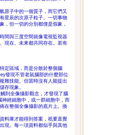
氫原子中的一個質子，而它們又
有星辰的次原子粒子。一切事物
象，但一切的分別都僅是假象，
時間與三度空間就像電視監視器
、現在、未來都共同存在。若有
特定區域，而是分散於整個腦
hley發現不管老鼠腦部的什麼部位
複雜技能。但當時沒有人能提出
儲存現象。
am接觸到全像攝影觀念，才發現了腦
在腦神經細胞中，或一群細胞中，而
佈在整個全像攝影的底片上。換
資料庫才能得到答案，祇要直覺
出現。每一項資料都似乎與其他