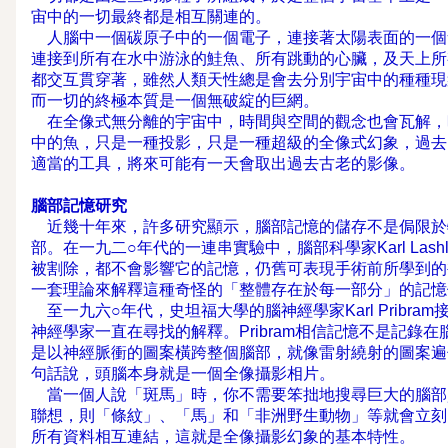
宙中的一切最終都是相互關連的。
人腦中一個碳原子中的一個電子，連接著太陽表面的一個
連接到所有在水中游泳的鮭魚、所有跳動的心臟，及天上所
都交互貫穿著，雖然人類天性總是會去分別宇宙中的種種現
而一切的終極本質是一個無破綻的巨網。
在全像式無分離的宇宙中，時間與空間的觀念也會瓦解，
中的魚，只是一種投影，只是一種超級的全像式幻象，過去
適當的工具，將來可能有一天會取出過去古老的影像。
腦部記憶研究
近幾十年來，許多研究顯示，腦部記憶的儲存不是侷限於
部。在一九二○年代的一連串實驗中，腦部科學家Karl Las
被割除，都不會影響它的記憶，仍舊可表現手術前所學到的
一套理論來解釋這種奇怪的「整體存在於每一部分」的記憶
至一九六○年代，史坦福大學的腦神經學家Karl Pribr
神經學家一直在尋找的解釋。Pribram相信記憶不是記錄
是以神經脈衝的圖案橫跨整個腦部，就像雷射繞射的圖案遍
句話說，頭腦本身就是一個全像攝影相片。
當一個人說「斑馬」時，你不需要笨拙地搜尋巨大的腦部
聯想，則「條紋」、「馬」和「非洲野生動物」等就會立刻
所有資料相互連結，這就是全像攝影幻象的基本特性。