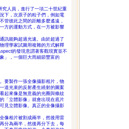
一組研究人員，進行了一項二十世紀重
況下，次原子的粒子們，例如電
不管彼此之間的距離多麼遙遠，
一方的運動方式，在一方被影響
通訊能夠超過光速。由於超過了
物理學家試圖用複雜的方式解釋
信Aspect的發現意謂著客觀現實並不
象」，一個巨大而細節豐富的
。要製作一張全像攝影相片，物
一道光束的反射產生繞射的圖案
看起來像是無意義的光圈與條紋
的「立體影像」就會出現在底片
可見立體影像。真正的全像攝影
才可見影像。
全像相片被割成兩半，然後用雷
再分為兩半，然後再分下去，每