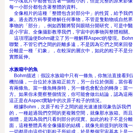
一小塊底片中都會包含著一個較小的，但是完整的原來影像
每一小部分都包含著整體的資料。
全像相片的這種「整體包含於部分中」的性質，給予我們
象。過去西方科學要瞭解任何事物，不管是隻動物或自然界
事物的「部分」，例如西醫將腎與眼睛分開研究，可是中醫
是小宇宙。全像攝影教導我們，宇宙中
這項理論使Bohm建立了另一種解釋Aspect的發現。Bo
聯繫，不管它們之間的距離多遠，不是因為它們之間來回發
分離是一種「幻象」，在較深的層次中，如此的粒子不是分
實際延伸。
水族箱中的魚
Bohm描述：假設水族箱中只有一條魚，你無法直接看到
機拍攝，一台位於水族箱正前方，另一台位於側面，當你看
有兩條魚。當一條魚轉身時，另一條也會配合的轉身；當一
方。如果你未覺察整個情況，你可能會做出結論，認為這兩
這正是在Aspect實驗中的次原子粒子的情況。
根據Bohm，次原子粒子之間的超光速連接現象告訴我們
的，一種超過我們空間的更複雜空間，就像那水族箱。而且
個體，是因為我們只看到部分的現實。如此的粒子不是分離
面，這種整體具有全像攝影的結構，就像先前提到的玫瑰一
一切都是由這些幻影粒子所組成，於是整個宇宙基本上是一