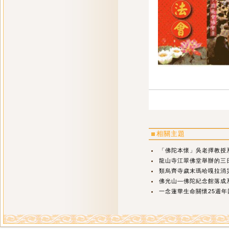
相關主題
「佛陀本懷」吳老擇教授
龍山寺江翠佛堂舉辦的三
類烏齊寺歲末瑪哈嘎拉消
佛光山—佛陀紀念館落成
一念蓮華生命關懷25週年