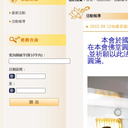
最新活動
活動報導
活動報導
2015.09.12地藏
本會於國曆9
在本會佛堂
‚並祈願以此
查詢關鍵字(限10字內)：
圓滿。
日期區間：
至：