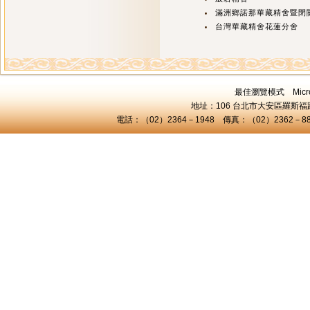
滿洲鄉諾那華藏精舍暨閉
台灣華藏精舍花蓮分舍
最佳瀏覽模式 Microsof
地址：106 台北市大安區羅斯福路三
電話：（02）2364－1948 傳真：（02）2362－8824 C