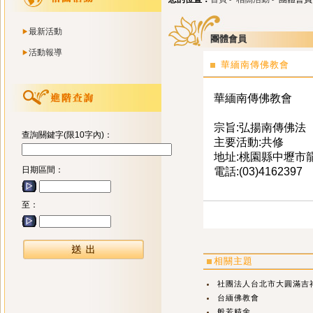
最新活動
團體會員
活動報導
華緬南傳佛教會
華緬南傳佛教會
宗旨:弘揚南傳佛法
查詢關鍵字(限10字內)：
主要活動:共修
地址:桃園縣中壢市龍
日期區間：
電話:(03)4162397
至：
相關主題
社團法人台北市大圓滿吉
台緬佛教會
般若精舍