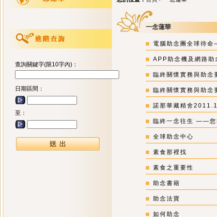
一念蓮華
電腦助念團全球待命─
APP助念機及網路助
查詢關鍵字(限10字內)：
臨終關懷實務與助念要
日期區間：
臨終關懷實務與助念要
諾那華藏精舍2011.
至：
臨終一念往生 ――
全球助念中心
素食那裡找
素食之重要性
助念書籍
助念法寶
如何助念