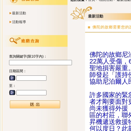
最新活動
最新活動
活動報導
佛陀的故鄉需要您的
佛陀的
佛陀的故鄉尼泊
查詢關鍵字(限10字內)：
22萬人受傷
聖地損害嚴重
日期區間：
師發起「護持
協助尼泊爾人
至：
許多國家的緊
者才剛要面對
尚未獲得外援
區的村莊，聯
昇機遞送救援
何以度日？此